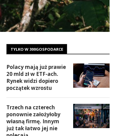
TYLKO W 300GOSPODARCE
Polacy mają już prawie
20 mld zł w ETF-ach.
Rynek widzi dopiero
początek wzrostu
Trzech na czterech
ponownie założyłoby
własną firmę. Innym
już tak łatwo jej nie
polecają