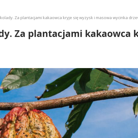
ekolady. Za plantacjami kakaowca kryje się wyzysk i masowa wycinka drz
dy. Za plantacjami kakaowca k