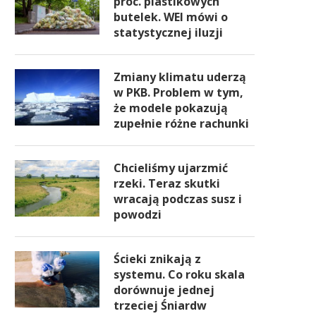
proc. plastikowych
butelek. WEI mówi o
statystycznej iluzji
Zmiany klimatu uderzą
w PKB. Problem w tym,
że modele pokazują
zupełnie różne rachunki
Chcieliśmy ujarzmić
rzeki. Teraz skutki
wracają podczas susz i
powodzi
Ścieki znikają z
systemu. Co roku skala
dorównuje jednej
trzeciej Śniardw