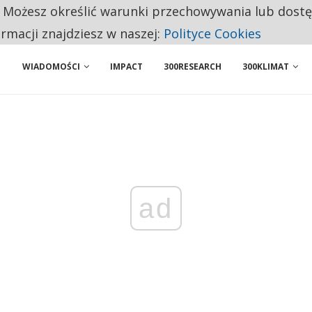
. Możesz określić warunki przechowywania lub dost
 PRZEMYSŁ. NA LIŚCIE SĄ DWA PODMIOTY Z POLSKI
ormacji znajdziesz w naszej:
Polityce Cookies
WIADOMOŚCI
IMPACT
300RESEARCH
300KLIMAT
ad