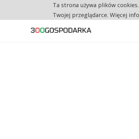
Ta strona używa plików cookies
TYLKO U NAS
RESTRYKCJE CHIN UDERZAJĄ W EUROPEJSKI
Twojej przeglądarce. Więcej inf