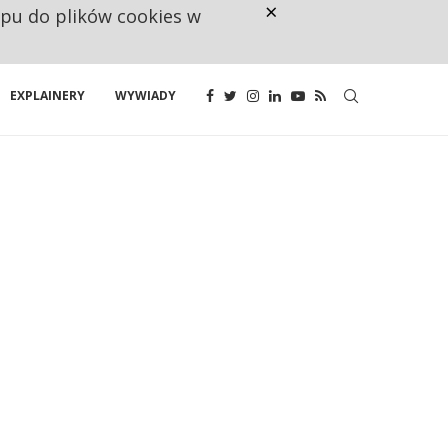
×
ępu do plików cookies w
CO TRZECIĄ ZŁOTÓWKĘ Z EMER
EXPLAINERY
WYWIADY