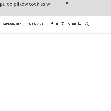
×
ępu do plików cookies w
NA JEDEN WAKAT PRZYPADAJĄ 
EXPLAINERY
WYWIADY