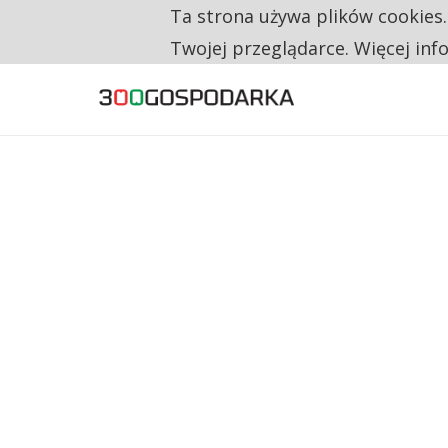
Ta strona używa plików cookies
TYLKO U NAS
CO TRZECIĄ ZŁOTÓWKĘ Z EMERYTURY SE
Twojej przeglądarce. Więcej inf