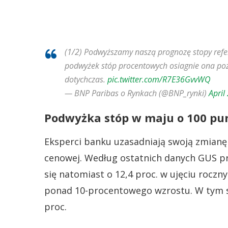
(1/2) Podwyższamy naszą prognozę stopy refer
podwyżek stóp procentowych osiagnie ona po
dotychczas.
pic.twitter.com/R7E36GvvWQ
— BNP Paribas o Rynkach (@BNP_rynki)
April
Podwyżka stóp w maju o 100 p
Eksperci banku uzasadniają swoją zmianę 
cenowej. Według ostatnich danych GUS pr
się natomiast o 12,4 proc. w ujęciu roczn
ponad 10-procentowego wzrostu. W tym sa
proc.