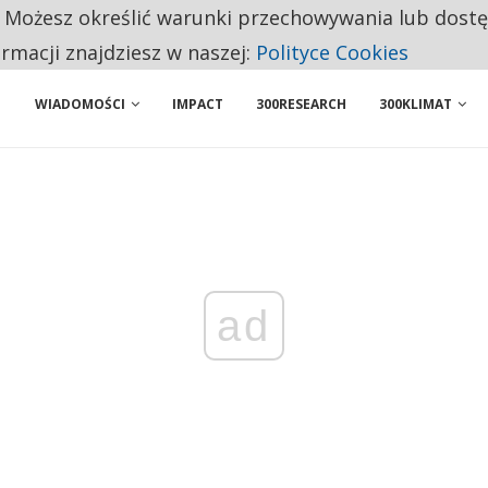
. Możesz określić warunki przechowywania lub dost
NIORZY PRZEZNACZAJĄ NA PODSTAWOWE ZAKUPY
ormacji znajdziesz w naszej:
Polityce Cookies
WIADOMOŚCI
IMPACT
300RESEARCH
300KLIMAT
ad