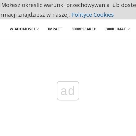
. Możesz określić warunki przechowywania lub dost
NIORZY PRZEZNACZAJĄ NA PODSTAWOWE ZAKUPY
ormacji znajdziesz w naszej:
Polityce Cookies
WIADOMOŚCI
IMPACT
300RESEARCH
300KLIMAT
ad