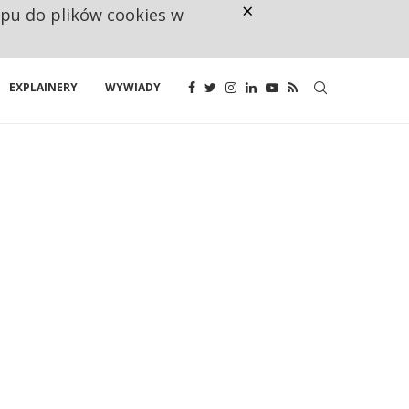
×
ępu do plików cookies w
NA JEDEN WAKAT PRZYPADAJĄ 
EXPLAINERY
WYWIADY