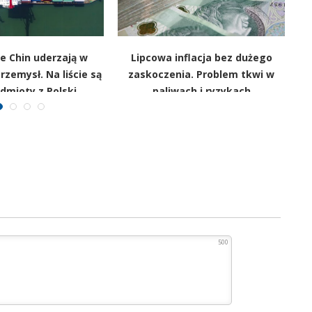
e Chin uderzają w
Lipcowa inflacja bez dużego
rzemysł. Na liście są
zaskoczenia. Problem tkwi w
d
dmioty z Polski
paliwach i ryzykach
p
surowcowych
500