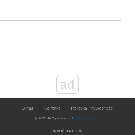
ad
O nas
Kontakt
Polityka Prywatności
@2020 - All Right Reserved.
300gospodarka.pl
WRÓĆ NA GÓRĘ