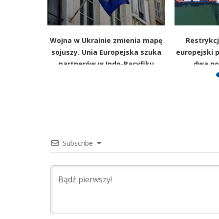
spodzianek
Wojna w Ukrainie zmienia mapę
Restrykcj
 UE zmieni
sojuszy. Unia Europejska szuka
europejski p
tniczym
partnerów w Indo-Pacyfiku
dwa po
Subscribe