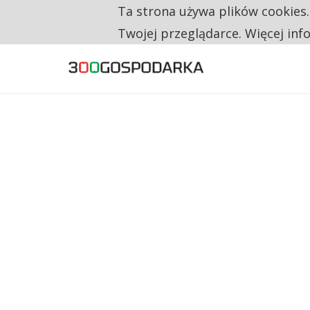
Ta strona używa plików cookies
TYLKO U NAS
CO TRZECIĄ ZŁOTÓWKĘ Z EMERYTURY SE
Twojej przeglądarce. Więcej inf