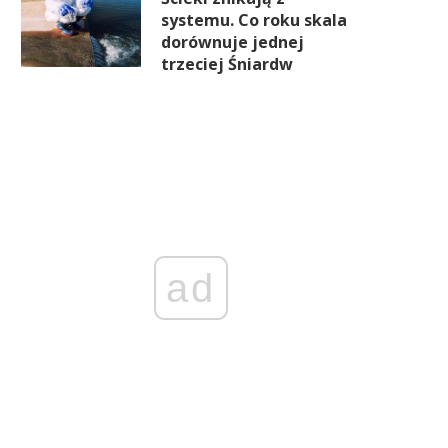
systemu. Co roku skala
dorównuje jednej
trzeciej Śniardw
Wykształcenie wyższe i
Unia daje konsumentom p
oświadczenie zawodowe nadal
do naprawy, ale serwis na
omaga na rynku pracy, ale ich
może się nie opłacać
finansowa siła słabnie
ad