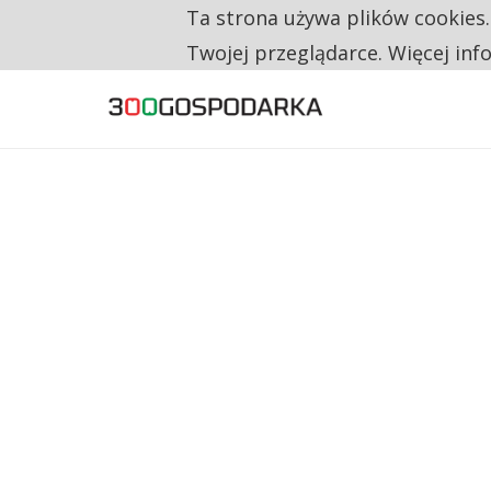
Ta strona używa plików cookies
TYLKO U NAS
RESTRYKCJE CHIN UDERZAJĄ W EUROPEJSKI
Twojej przeglądarce. Więcej inf