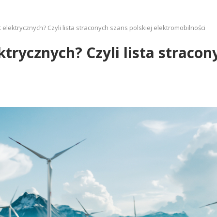
t elektrycznych? Czyli lista straconych szans polskiej elektromobilności
ktrycznych? Czyli lista stracon