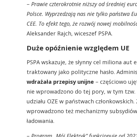
–
Prawie czterokrotnie niższy od średniej eu
Polsce. Wyprzedzają nas nie tylko państwa Eu
CEE. To efekt tego, że rozwój nowej mobilnośc
Aleksander Rajch, wiceszef PSPA.
Duże opóźnienie względem UE
PSPA wskazuje, że słynny cel miliona aut e
traktowany jako polityczne hasło. Admini
wdrażała przepisy unijne
– częściowo uję
nie wprowadzono do tej pory, w tym tzw. d
udziału OZE w państwach członkowskich. Z
wprowadzono też mechanizmy subsydiów d
ładowania.
–
Program „Mój Elektryk” funkcjonuje od 2021