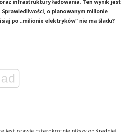
oraz infrastruktury ładowania. Ten wynik jest
 Sprawiedliwości, o planowanym milionie
isiaj po „milionie elektryków” nie ma śladu?
ad
 jest prawie czterokrotnie niższy od średniej