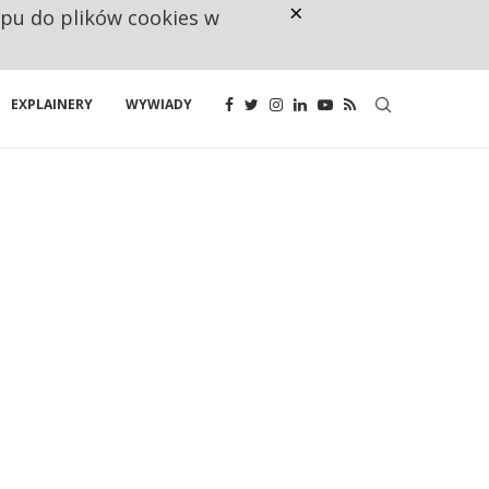
×
ępu do plików cookies w
CO TRZECIĄ ZŁOTÓWKĘ Z EMER
EXPLAINERY
WYWIADY