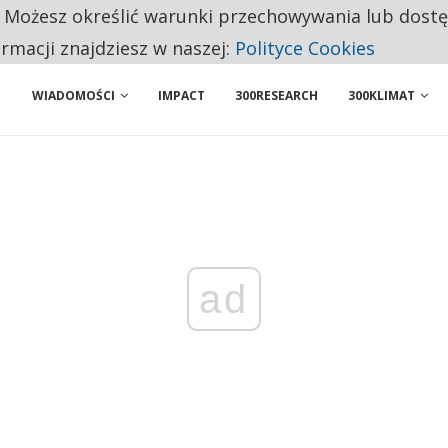
. Możesz określić warunki przechowywania lub dost
 PRZEMYSŁ. NA LIŚCIE SĄ DWA PODMIOTY Z POLSKI
ormacji znajdziesz w naszej:
Polityce Cookies
WIADOMOŚCI
IMPACT
300RESEARCH
300KLIMAT
ad