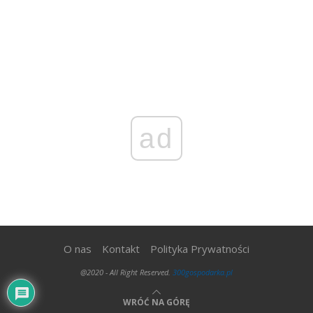
ad
O nas
Kontakt
Polityka Prywatności
@2020 - All Right Reserved.
300gospodarka.pl
WRÓĆ NA GÓRĘ