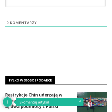
0
KOMENTARZY
TYLKO W 300GOSPODARCE
Restrykcje Chin uderzają w
europejski przemysł. Na liście
x
Skomentuj artykuł
są dwa podmioty z Polski