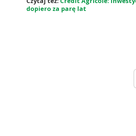
Czytaj też:
Credit Agricole: Inwesty
dopiero za parę lat