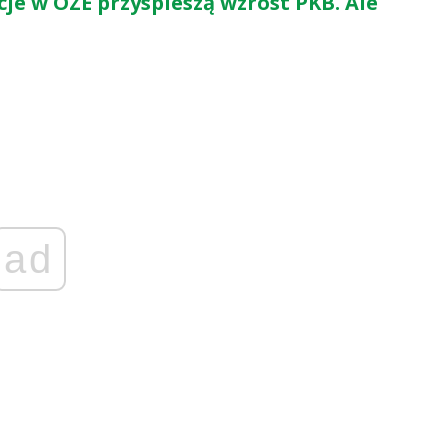
cje w OZE przyspieszą wzrost PKB. Ale
ad