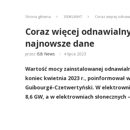
Strona główna
300KLIMAT
Coraz więcej odnawi
Coraz więcej odnawialny
najnowsze dane
przez
ISB News
4 lipca 2023
Wartość mocy zainstalowanej odnawialny
koniec kwietnia 2023 r., poinformował 
Guibourgé-Czetwertyński. W elektrowni
8,6 GW, a w elektrowniach słonecznych –