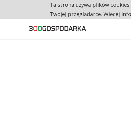
Ta strona używa plików cookies
TYLKO U NAS
NA JEDEN WAKAT PRZYPADAJĄ 62 ZGŁOSZ
Twojej przeglądarce. Więcej inf