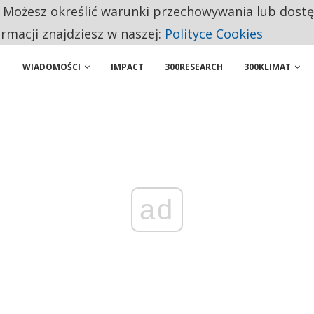
. Możesz określić warunki przechowywania lub dost
ENIA. WIELU KANDYDATÓW NIE ROZPOCZYNA PRACY
ormacji znajdziesz w naszej:
Polityce Cookies
WIADOMOŚCI
IMPACT
300RESEARCH
300KLIMAT
ad