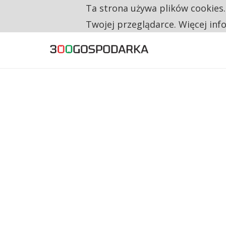
Ta strona używa plików cookies
TYLKO U NAS
NA JEDEN WAKAT PRZYPADAJĄ 62 ZGŁOSZ
Twojej przeglądarce. Więcej inf