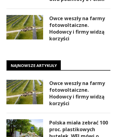
Owce weszły na farmy
fotowoltaiczne.
Hodowcy i firmy widzą
korzyści
NAJNOWSZE ARTYKUŁY
Owce weszły na farmy
fotowoltaiczne.
Hodowcy i firmy widzą
korzyści
Polska miała zebrać 100
proc. plastikowych
butelek. WEI mówi o