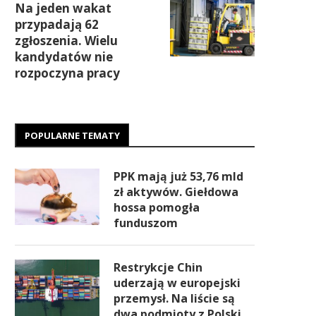
Na jeden wakat
przypadają 62
zgłoszenia. Wielu
kandydatów nie
rozpoczyna pracy
POPULARNE TEMATY
PPK mają już 53,76 mld
zł aktywów. Giełdowa
hossa pomogła
funduszom
Restrykcje Chin
uderzają w europejski
przemysł. Na liście są
dwa podmioty z Polski