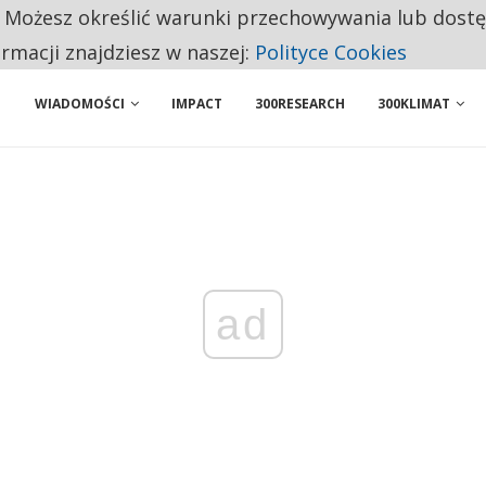
. Możesz określić warunki przechowywania lub dost
ENIA. WIELU KANDYDATÓW NIE ROZPOCZYNA PRACY
ormacji znajdziesz w naszej:
Polityce Cookies
WIADOMOŚCI
IMPACT
300RESEARCH
300KLIMAT
ad