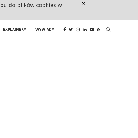
×
ępu do plików cookies w
160 ZNAKÓW TO ZA MAŁO. FUND
EXPLAINERY
WYWIADY