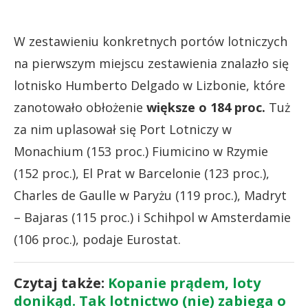
W zestawieniu konkretnych portów lotniczych
na pierwszym miejscu zestawienia znalazło się
lotnisko Humberto Delgado w Lizbonie, które
zanotowało obłożenie
większe o 184 proc.
Tuż
za nim uplasował się Port Lotniczy w
Monachium (153 proc.) Fiumicino w Rzymie
(152 proc.), El Prat w Barcelonie (123 proc.),
Charles de Gaulle w Paryżu (119 proc.), Madryt
– Bajaras (115 proc.) i Schihpol w Amsterdamie
(106 proc.), podaje Eurostat.
Czytaj także:
Kopanie prądem, loty
donikąd. Tak lotnictwo (nie) zabiega o