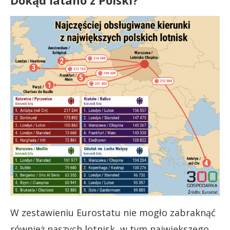
Dokąd latano z Polski?
W zestawieniu Eurostatu nie mogło zabraknąć
również naszych lotnisk, w tym największego