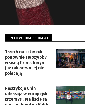
TYLKO W 300GOSPODARCE
Trzech na czterech
ponownie założyłoby
własną firmę. Innym
już tak łatwo jej nie
polecają
Restrykcje Chin
uderzają w europejski
przemysł. Na liście są
dwa podmioty z Polski