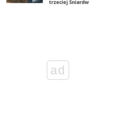
trzeciej Śniardw
ad