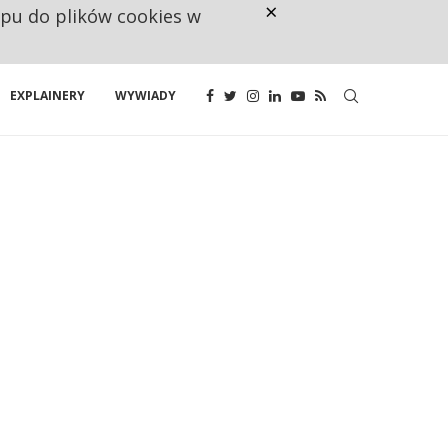
×
ępu do plików cookies w
NA JEDEN WAKAT PRZYPADAJĄ 
EXPLAINERY
WYWIADY