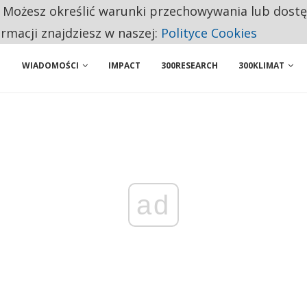
. Możesz określić warunki przechowywania lub dost
NIORZY PRZEZNACZAJĄ NA PODSTAWOWE ZAKUPY
ormacji znajdziesz w naszej:
Polityce Cookies
WIADOMOŚCI
IMPACT
300RESEARCH
300KLIMAT
ad