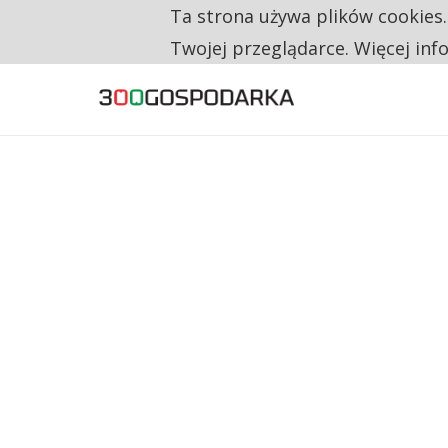
Ta strona używa plików cookies
TYLKO U NAS
CO TRZECIĄ ZŁOTÓWKĘ Z EMERYTURY SE
Twojej przeglądarce. Więcej inf