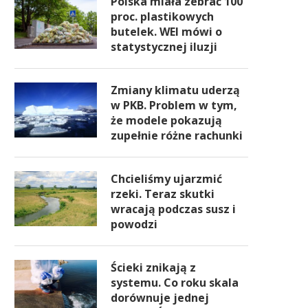
Polska miała zebrać 100
proc. plastikowych
butelek. WEI mówi o
statystycznej iluzji
Zmiany klimatu uderzą
w PKB. Problem w tym,
że modele pokazują
zupełnie różne rachunki
Chcieliśmy ujarzmić
rzeki. Teraz skutki
wracają podczas susz i
powodzi
Ścieki znikają z
systemu. Co roku skala
dorównuje jednej