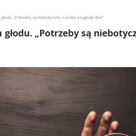
 głodu. „Potrzeby są niebotyczne, zasoby osiągnęły dno”
 głodu. „Potrzeby są niebotyc