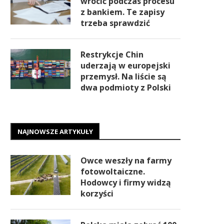
wrócić podczas procesu
z bankiem. Te zapisy
trzeba sprawdzić
Restrykcje Chin
uderzają w europejski
przemysł. Na liście są
dwa podmioty z Polski
NAJNOWSZE ARTYKUŁY
Owce weszły na farmy
fotowoltaiczne.
Hodowcy i firmy widzą
korzyści