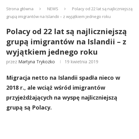
Strona główna
NEWS
Polacy od 22 lat są najliczniejszą
grupą imigrantów na Islandii – z wyjątkiem jednego roku
Polacy od 22 lat są najliczniejszą
grupą imigrantów na Islandii – z
wyjątkiem jednego roku
przez
Martyna Trykozko
19 kwietnia 2019
Migracja netto na Islandii spadła nieco w
2018 r., ale wciąż wśród imigrantów
przyjeżdżających na wyspę najliczniejszą
grupą są Polacy.