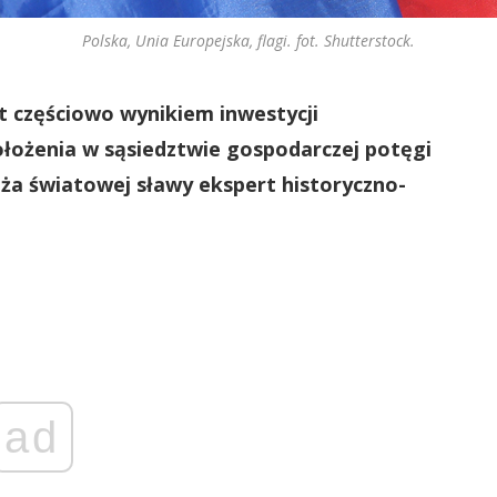
Polska, Unia Europejska, flagi. fot. Shutterstock.
st częściowo wynikiem inwestycji
ołożenia w sąsiedztwie gospodarczej potęgi
waża światowej sławy ekspert historyczno-
ad