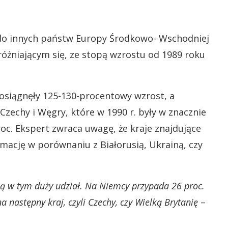
do innych państw Europy Środkowo- Wschodniej
różniającym się, ze stopą wzrostu od 1989 roku
 osiągnęły 125-130-procentowy wzrost, a
zechy i Węgry, które w 1990 r. były w znacznie
proc. Ekspert zwraca uwagę, że kraje znajdujące
rmację w porównaniu z Białorusią, Ukrainą, czy
ją w tym duży udział. Na Niemcy przypada 26 proc.
na następny kraj, czyli Czechy, czy Wielką Brytanię
–