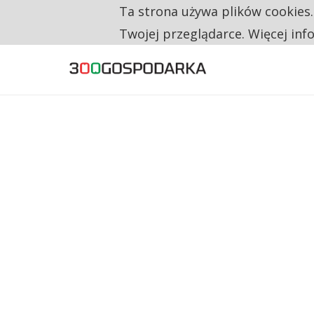
Ta strona używa plików cookies
TYLKO U NAS
RESTRYKCJE CHIN UDERZAJĄ W EUROPEJSKI
Twojej przeglądarce. Więcej inf