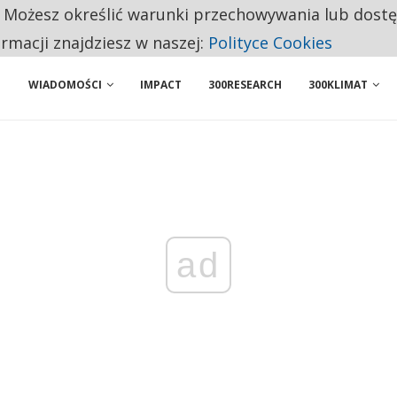
. Możesz określić warunki przechowywania lub dost
 PRZEMYSŁ. NA LIŚCIE SĄ DWA PODMIOTY Z POLSKI
ormacji znajdziesz w naszej:
Polityce Cookies
WIADOMOŚCI
IMPACT
300RESEARCH
300KLIMAT
ad