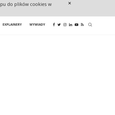
×
ępu do plików cookies w
CO TRZECIĄ ZŁOTÓWKĘ Z EMER
EXPLAINERY
WYWIADY