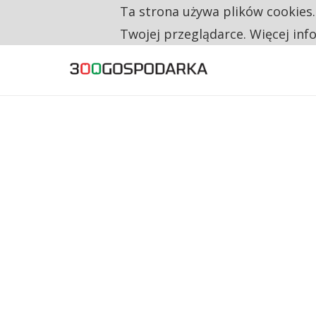
Ta strona używa plików cookies
TYLKO U NAS
CO TRZECIĄ ZŁOTÓWKĘ Z EMERYTURY SE
Twojej przeglądarce. Więcej inf