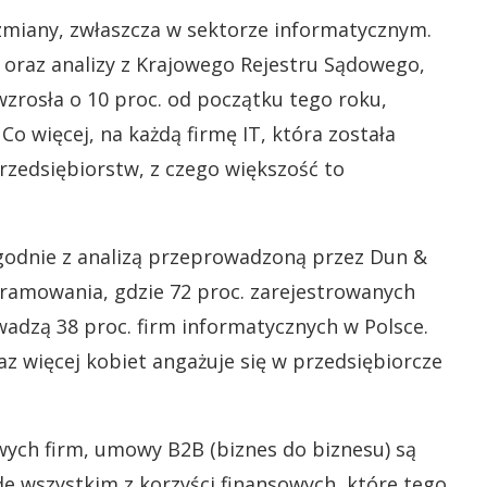
zmiany, zwłaszcza w sektorze informatycznym.
 oraz analizy z Krajowego Rejestru Sądowego,
wzrosła o 10 proc. od początku tego roku,
 Co więcej, na każdą firmę IT, która została
zedsiębiorstw, z czego większość to
zgodnie z analizą przeprowadzoną przez Dun &
gramowania, gdzie 72 proc. zarejestrowanych
wadzą 38 proc. firm informatycznych w Polsce.
z więcej kobiet angażuje się w przedsiębiorcze
ych firm, umowy B2B (biznes do biznesu) są
e wszystkim z korzyści finansowych, które tego