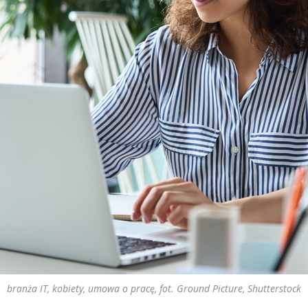
branża IT, kobiety, umowa o pracę, fot. Ground Picture, Shutterstock