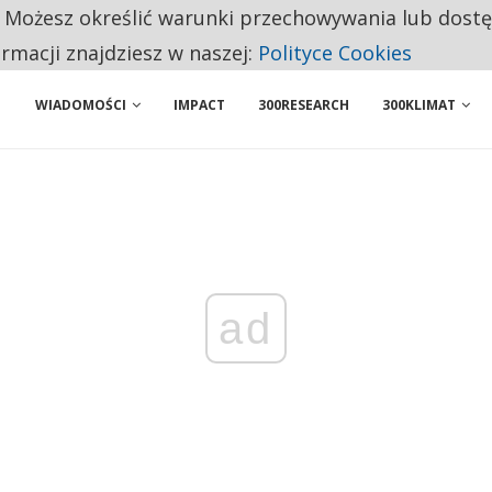
. Możesz określić warunki przechowywania lub dost
NIORZY PRZEZNACZAJĄ NA PODSTAWOWE ZAKUPY
ormacji znajdziesz w naszej:
Polityce Cookies
WIADOMOŚCI
IMPACT
300RESEARCH
300KLIMAT
ad