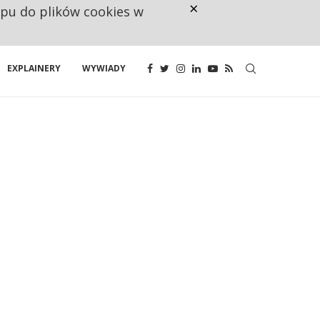
×
ępu do plików cookies w
NA JEDEN WAKAT PRZYPADAJĄ 
EXPLAINERY
WYWIADY