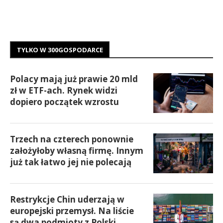
TYLKO W 300GOSPODARCE
Polacy mają już prawie 20 mld
zł w ETF-ach. Rynek widzi
dopiero początek wzrostu
Trzech na czterech ponownie
założyłoby własną firmę. Innym
już tak łatwo jej nie polecają
Restrykcje Chin uderzają w
europejski przemysł. Na liście
są dwa podmioty z Polski