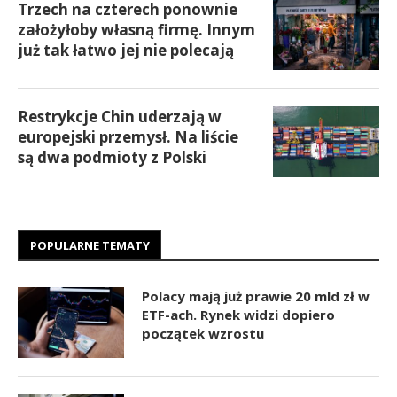
Trzech na czterech ponownie
założyłoby własną firmę. Innym
już tak łatwo jej nie polecają
Restrykcje Chin uderzają w
europejski przemysł. Na liście
są dwa podmioty z Polski
POPULARNE TEMATY
Polacy mają już prawie 20 mld zł w
ETF-ach. Rynek widzi dopiero
początek wzrostu