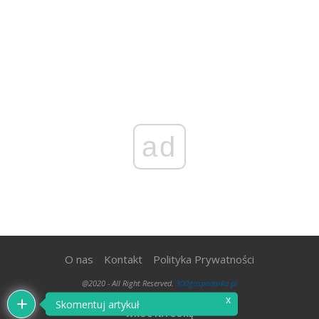
ad
O nas
Kontakt
Polityka Prywatności
@2020 - All Right Reserved.
300gospodarka.pl
x
Skomentuj artykuł
WRÓĆ NA GÓRĘ