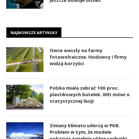
NAJNOWSZE ARTYKUŁY
Owce weszły na farmy
fotowoltaiczne. Hodowcy i firmy
widzą korzyści
Polska miała zebrać 100 proc.
plastikowych butelek. WEI mówi o
statystycznej iluzji
Zmiany klimatu uderzą w PKB.
Problem w tym, że modele
pokazują zupełnie różne rachunki