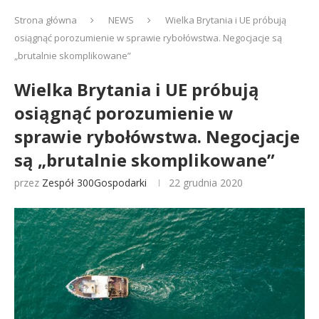
Strona główna
NEWS
Wielka Brytania i UE próbują
osiągnąć porozumienie w sprawie rybołówstwa. Negocjacje są
„brutalnie skomplikowane”
Wielka Brytania i UE próbują
osiągnąć porozumienie w
sprawie rybołówstwa. Negocjacje
są „brutalnie skomplikowane”
przez
Zespół 300Gospodarki
22 grudnia 2020