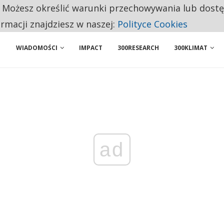
. Możesz określić warunki przechowywania lub dost
 PRZEMYSŁ. NA LIŚCIE SĄ DWA PODMIOTY Z POLSKI
ormacji znajdziesz w naszej:
Polityce Cookies
WIADOMOŚCI
IMPACT
300RESEARCH
300KLIMAT
ad