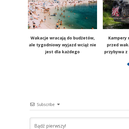
dziećmi?
Wakacje wracają do budżetów,
Kampery 
wybierają
ale tygodniowy wyjazd wciąż nie
przed wak
py
jest dla każdego
przybywa z 
Subscribe