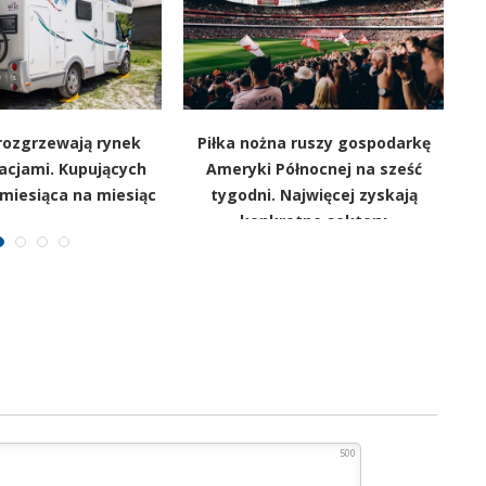
rozgrzewają rynek
Piłka nożna ruszy gospodarkę
acjami. Kupujących
Ameryki Północnej na sześć
m
miesiąca na miesiąc
tygodni. Najwięcej zyskają
konkretne sektory
500