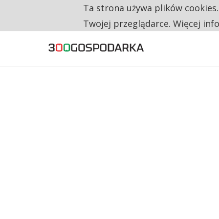
Ta strona używa plików cookies
TYLKO U NAS
RESTRYKCJE CHIN UDERZAJĄ W EUROPEJSKI
Twojej przeglądarce. Więcej inf