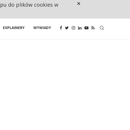
×
ępu do plików cookies w
CO TRZECIĄ ZŁOTÓWKĘ Z EMER
EXPLAINERY
WYWIADY