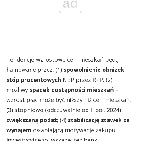
ad
Tendencje wzrostowe cen mieszkań będą
hamowane przez: (1)
spowolnienie obniżek
stóp procentowych
NBP przez RPP; (2)
możliwy
spadek dostępności mieszkań
–
wzrost płac może być niższy niż cen mieszkań;
(3) stopniowo (odczuwalnie od II poł. 2024)
zwiększaną podaż
; (4)
stabilizację stawek za
wynajem
osłabiającą motywację zakupu
inwestycyjnego, wskazał tez bank.