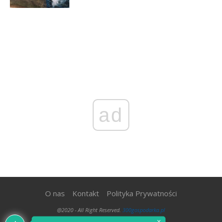
ad
O nas
Kontakt
Polityka Prywatności
@2020 - All Right Reserved.
300gospodarka.pl
x