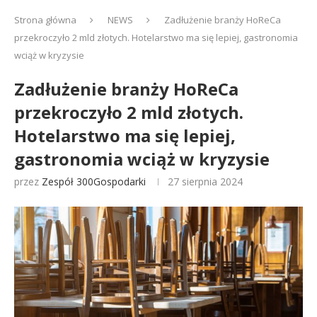
Strona główna
NEWS
Zadłużenie branży HoReCa
przekroczyło 2 mld złotych. Hotelarstwo ma się lepiej, gastronomia
wciąż w kryzysie
Zadłużenie branży HoReCa
przekroczyło 2 mld złotych.
Hotelarstwo ma się lepiej,
gastronomia wciąż w kryzysie
przez
Zespół 300Gospodarki
27 sierpnia 2024