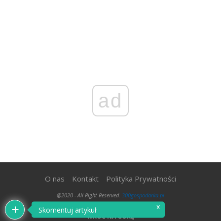
ad
O nas
Kontakt
Polityka Prywatności
@2020 - All Right Reserved.
300gospodarka.pl
x
Skomentuj artykuł
WRÓĆ NA GÓRĘ