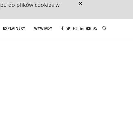
×
ępu do plików cookies w
CO TRZECIĄ ZŁOTÓWKĘ Z EMER
EXPLAINERY
WYWIADY