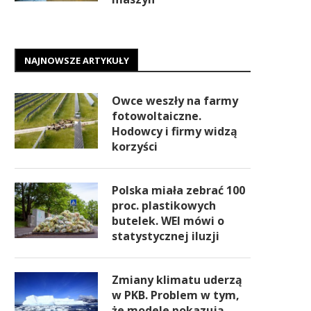
NAJNOWSZE ARTYKUŁY
Owce weszły na farmy
fotowoltaiczne.
Hodowcy i firmy widzą
korzyści
Polska miała zebrać 100
proc. plastikowych
butelek. WEI mówi o
statystycznej iluzji
Zmiany klimatu uderzą
w PKB. Problem w tym,
że modele pokazują