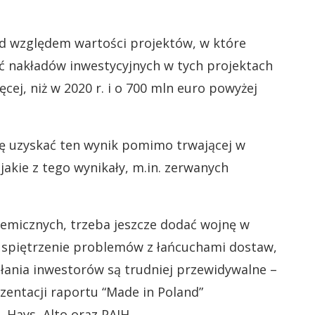
od względem wartości projektów, w które
 nakładów inwestycyjnych w tych projektach
cej, niż w 2020 r. i o 700 mln euro powyżej
ię uzyskać ten wynik pomimo trwającej w
akie z tego wynikały, m.in. zerwanych
emicznych, trzeba jeszcze dodać wojnę w
e spiętrzenie problemów z łańcuchami dostaw,
ałania inwestorów są trudniej przewidywalne –
zentacji raportu “Made in Poland”
 Hays, Alto oraz PAIH.