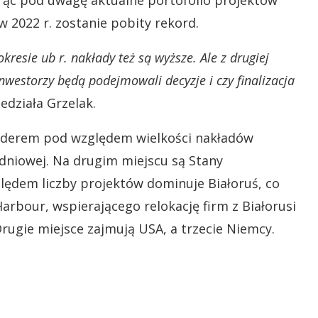
orąc pod uwagę aktualne portofolio projektów
w 2022 r. zostanie pobity rekord.
kresie ub r. nakłady też są wyższe. Ale z drugiej
nwestorzy będą podejmowali decyzje i czy finalizacja
działa Grzelak.
liderem pod względem wielkości nakładów
udniowej. Na drugim miejscu są Stany
lędem liczby projektów dominuje Białoruś, co
rbour, wspierającego relokację firm z Białorusi
 Drugie miejsce zajmują USA, a trzecie Niemcy.