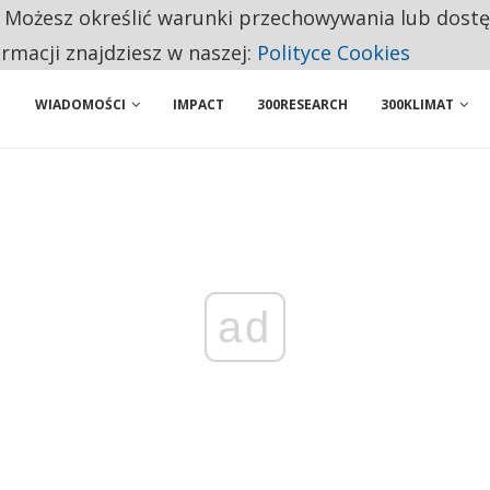
. Możesz określić warunki przechowywania lub dost
 PRZEMYSŁ. NA LIŚCIE SĄ DWA PODMIOTY Z POLSKI
ormacji znajdziesz w naszej:
Polityce Cookies
WIADOMOŚCI
IMPACT
300RESEARCH
300KLIMAT
ad