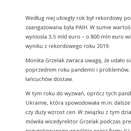
Według niej ubiegły rok był rekordowy p
zaangażowana była PAIH. W sumie wartość
wyniosła 3,5 mld euro – o 800 mln euro wię
wyniku z rekordowego roku 2019.
Monika Grzelak zwraca uwagę, że udało s
poprzednim roku pandemii i problemów, j
łańcuchów dostaw.
W tym roku do wyzwań, oprócz tych pand
Ukrainie, która spowodowała m.in. dalsz
czy duży wzrost cen. W związku z tym dzi
mówiła wicedyrektor Grzelak podczas pre
przygotowanego wspólnie przez firmy JLL,