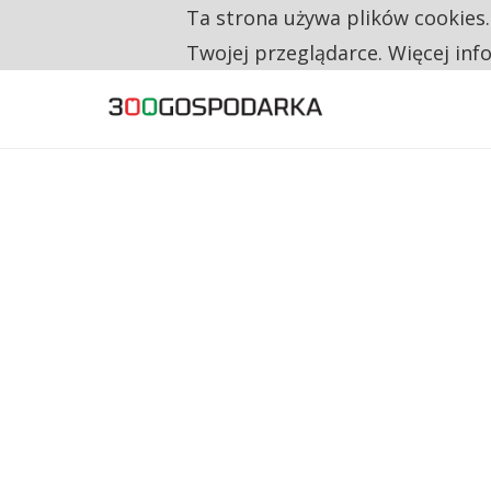
Ta strona używa plików cookies
TYLKO U NAS
RESTRYKCJE CHIN UDERZAJĄ W EUROPEJSKI
Twojej przeglądarce. Więcej inf