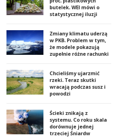
proc. plastikowych
butelek. WEI mówi o
statystycznej iluzji
Zmiany klimatu uderzą
w PKB. Problem w tym,
że modele pokazują
zupełnie różne rachunki
Chcieliśmy ujarzmić
rzeki. Teraz skutki
wracają podczas susz i
powodzi
Ścieki znikają z
systemu. Co roku skala
dorównuje jednej
trzeciej Śniardw