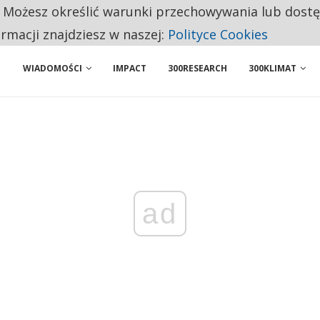
. Możesz określić warunki przechowywania lub dost
 PRZEMYSŁ. NA LIŚCIE SĄ DWA PODMIOTY Z POLSKI
ormacji znajdziesz w naszej:
Polityce Cookies
WIADOMOŚCI
IMPACT
300RESEARCH
300KLIMAT
ad