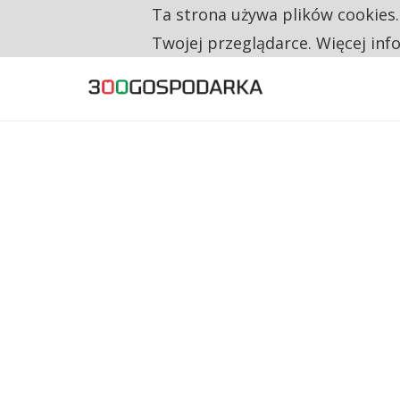
Ta strona używa plików cookies
TYLKO U NAS
RESTRYKCJE CHIN UDERZAJĄ W EUROPEJSKI
Twojej przeglądarce. Więcej inf