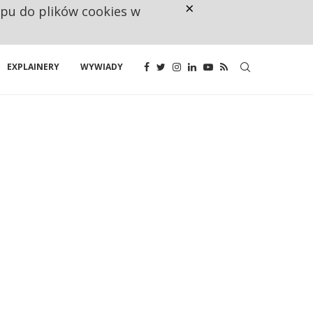
×
ępu do plików cookies w
CO TRZECIĄ ZŁOTÓWKĘ Z EMER
EXPLAINERY
WYWIADY