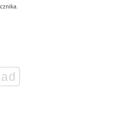
cznika.
ad