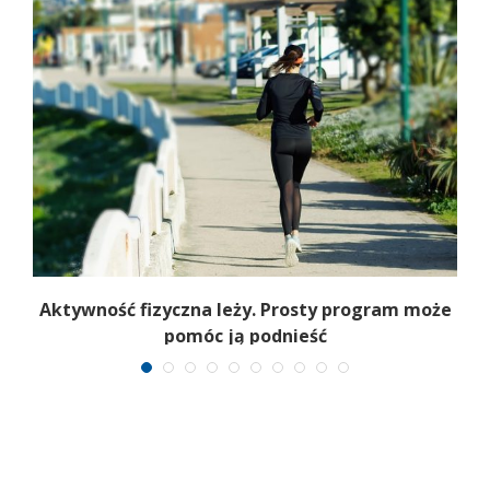
wi
Aktywność fizyczna leży. Prosty program może
B
pomóc ją podnieść