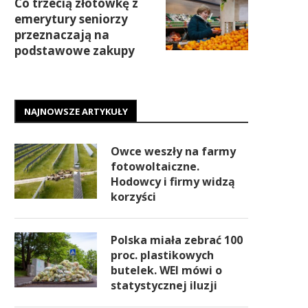
Co trzecią złotówkę z
emerytury seniorzy
przeznaczają na
podstawowe zakupy
NAJNOWSZE ARTYKUŁY
Owce weszły na farmy
fotowoltaiczne.
Hodowcy i firmy widzą
korzyści
Polska miała zebrać 100
proc. plastikowych
butelek. WEI mówi o
statystycznej iluzji