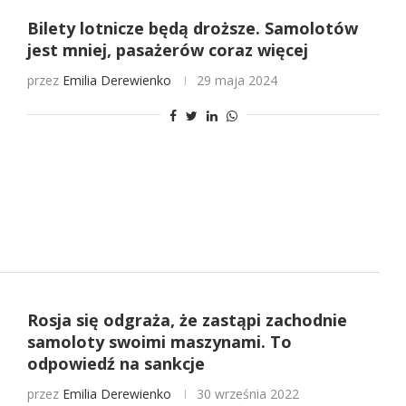
Bilety lotnicze będą droższe. Samolotów
jest mniej, pasażerów coraz więcej
przez
Emilia Derewienko
29 maja 2024
Rosja się odgraża, że zastąpi zachodnie
samoloty swoimi maszynami. To
odpowiedź na sankcje
przez
Emilia Derewienko
30 września 2022