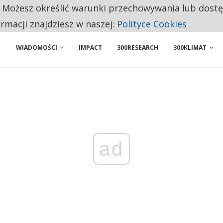
. Możesz określić warunki przechowywania lub dost
NIORZY PRZEZNACZAJĄ NA PODSTAWOWE ZAKUPY
ormacji znajdziesz w naszej:
Polityce Cookies
WIADOMOŚCI
IMPACT
300RESEARCH
300KLIMAT
ad