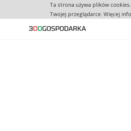
Ta strona używa plików cookies
TYLKO U NAS
CO TRZECIĄ ZŁOTÓWKĘ Z EMERYTURY SE
Twojej przeglądarce. Więcej inf