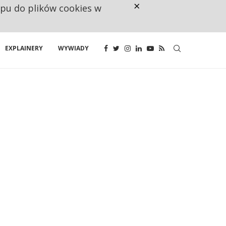
×
ępu do plików cookies w
NA JEDEN WAKAT PRZYPADAJĄ 
EXPLAINERY
WYWIADY