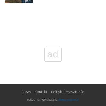
ad
O nas
Kontakt
Polityka Prywatności
@2020 - All Right Reserved.
300gospodarka.pl