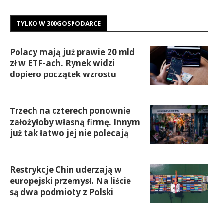
TYLKO W 300GOSPODARCE
Polacy mają już prawie 20 mld
zł w ETF-ach. Rynek widzi
dopiero początek wzrostu
Trzech na czterech ponownie
założyłoby własną firmę. Innym
już tak łatwo jej nie polecają
Restrykcje Chin uderzają w
europejski przemysł. Na liście
są dwa podmioty z Polski