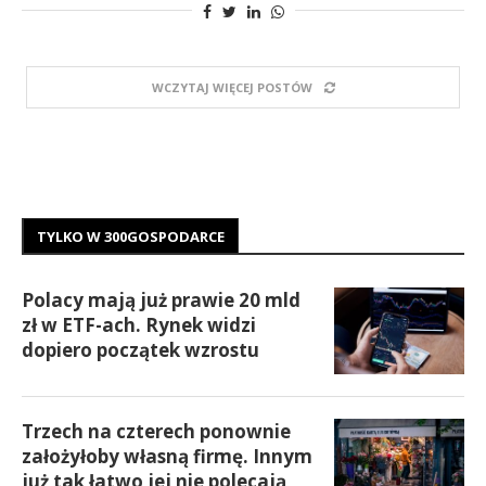
WCZYTAJ WIĘCEJ POSTÓW
TYLKO W 300GOSPODARCE
Polacy mają już prawie 20 mld
zł w ETF-ach. Rynek widzi
dopiero początek wzrostu
Trzech na czterech ponownie
założyłoby własną firmę. Innym
już tak łatwo jej nie polecają