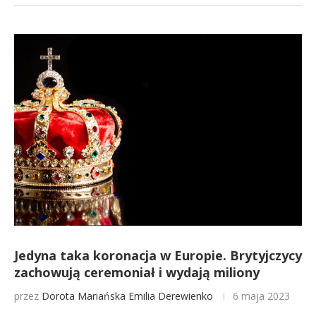
Jedyna taka koronacja w Europie. Brytyjczycy
zachowują ceremoniał i wydają miliony
przez
Dorota Mariańska
Emilia Derewienko
6 maja 2023