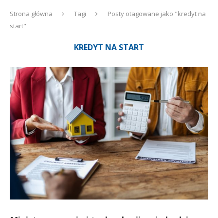
Strona główna
Tagi
Posty otagowane jako "kredyt na
start"
KREDYT NA START