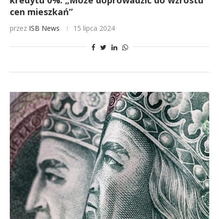
kredytu 0%. „Może doprowadzić do wzrostu
cen mieszkań”
przez
ISB News
15 lipca 2024