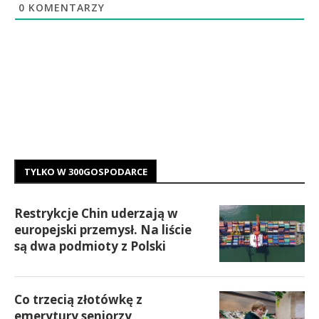
0
KOMENTARZY
TYLKO W 300GOSPODARCE
Restrykcje Chin uderzają w
europejski przemysł. Na liście
są dwa podmioty z Polski
Co trzecią złotówkę z
emerytury seniorzy