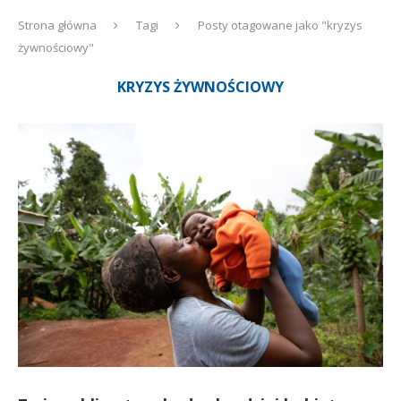
Strona główna
Tagi
Posty otagowane jako "kryzys
żywnościowy"
KRYZYS ŻYWNOŚCIOWY