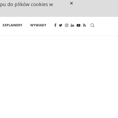
×
ępu do plików cookies w
NA JEDEN WAKAT PRZYPADAJĄ 
EXPLAINERY
WYWIADY