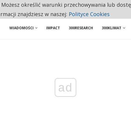
. Możesz określić warunki przechowywania lub dost
NIORZY PRZEZNACZAJĄ NA PODSTAWOWE ZAKUPY
ormacji znajdziesz w naszej:
Polityce Cookies
WIADOMOŚCI
IMPACT
300RESEARCH
300KLIMAT
ad