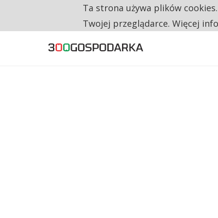
Ta strona używa plików cookies
TYLKO U NAS
CO TRZECIĄ ZŁOTÓWKĘ Z EMERYTURY SE
Twojej przeglądarce. Więcej inf