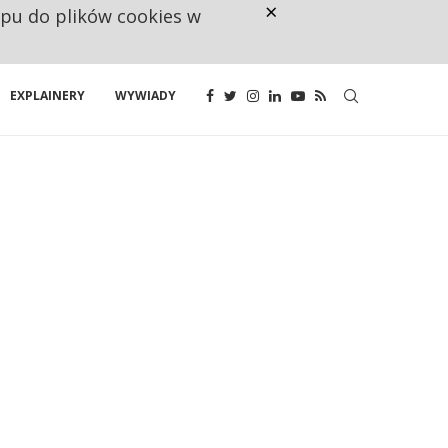
×
ępu do plików cookies w
CO TRZECIĄ ZŁOTÓWKĘ Z EMER
EXPLAINERY
WYWIADY