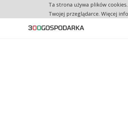
Ta strona używa plików cookies
TYLKO U NAS
RESTRYKCJE CHIN UDERZAJĄ W EUROPEJSKI
Twojej przeglądarce. Więcej inf