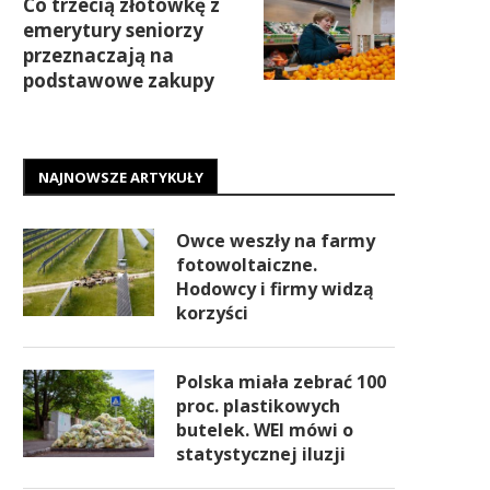
Co trzecią złotówkę z
emerytury seniorzy
przeznaczają na
podstawowe zakupy
NAJNOWSZE ARTYKUŁY
Owce weszły na farmy
fotowoltaiczne.
Hodowcy i firmy widzą
korzyści
Polska miała zebrać 100
proc. plastikowych
butelek. WEI mówi o
statystycznej iluzji