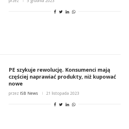
przez
5 grudnia 2023
PE szykuje rewolucję. Konsumenci mają
częściej naprawiać produkty, niż kupować
nowe
przez
ISB News
21 listopada 2023