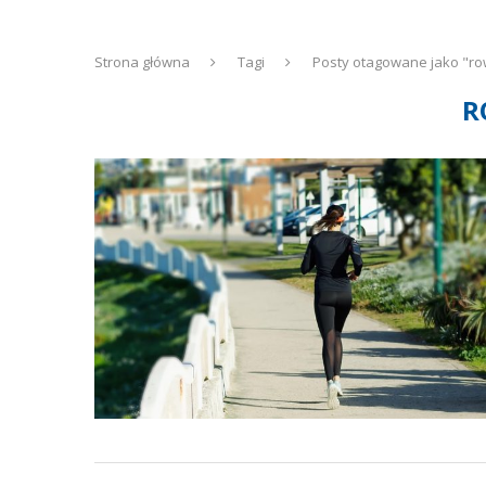
Strona główna
Tagi
Posty otagowane jako "ro
R