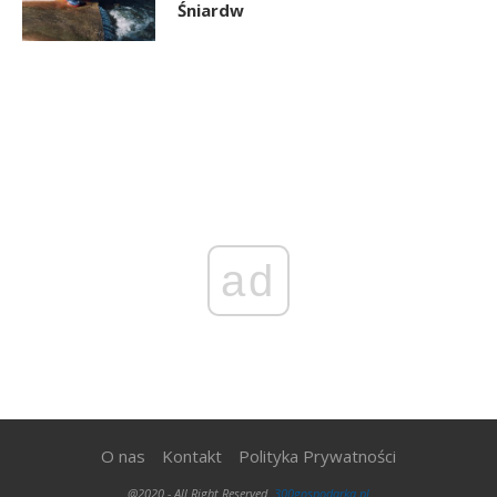
Śniardw
ad
O nas
Kontakt
Polityka Prywatności
@2020 - All Right Reserved.
300gospodarka.pl