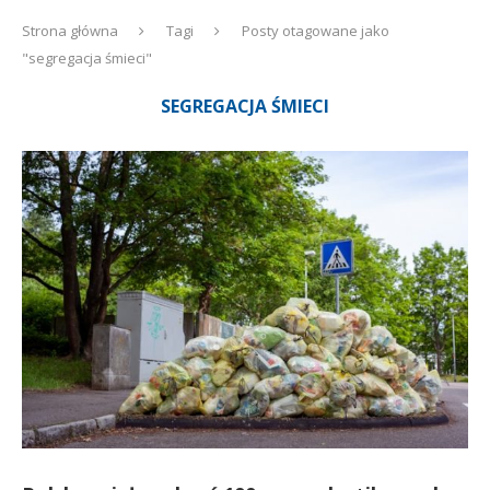
Strona główna
Tagi
Posty otagowane jako
"segregacja śmieci"
SEGREGACJA ŚMIECI