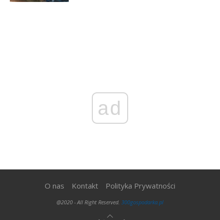
ad
O nas
Kontakt
Polityka Prywatności
@2020 - All Right Reserved.
300gospodarka.pl