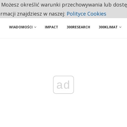
. Możesz określić warunki przechowywania lub dost
BY WŁASNĄ FIRMĘ. INNYM JUŻ TAK ŁATWO JEJ NIE POLECAJĄ
ormacji znajdziesz w naszej:
Polityce Cookies
WIADOMOŚCI
IMPACT
300RESEARCH
300KLIMAT
ad