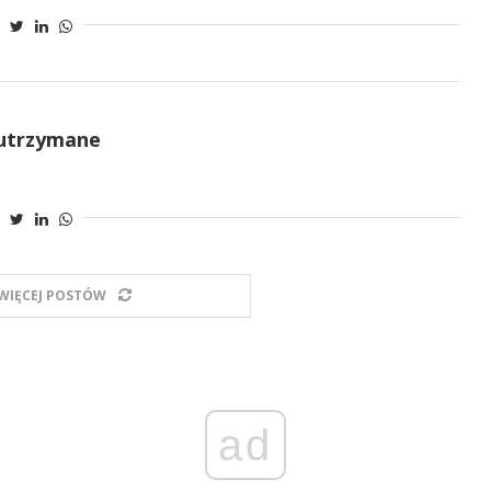
 utrzymane
WIĘCEJ POSTÓW
ad