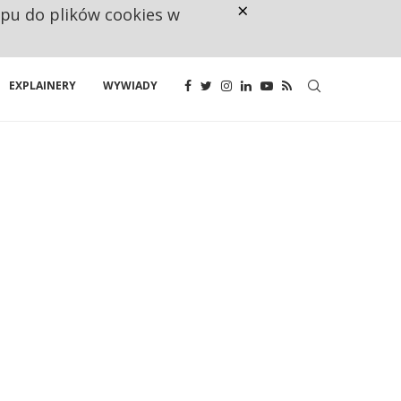
×
ępu do plików cookies w
RESTRYKCJE CHIN UDERZAJĄ W E
EXPLAINERY
WYWIADY