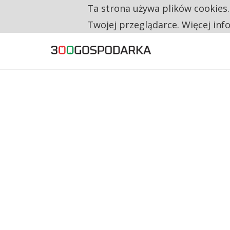
Ta strona używa plików cookies
TYLKO U NAS
TRZECH NA CZTERECH PONOWNIE ZAŁOŻYŁO
Twojej przeglądarce. Więcej inf