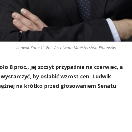
Ludwik Kotecki. Fot. Archiwum Ministerstwa Finansów
ło 8 proc., jej szczyt przypadnie na czerwiec, a
wystarczyć, by osłabić wzrost cen. Ludwik
niężnej na krótko przed głosowaniem Senatu