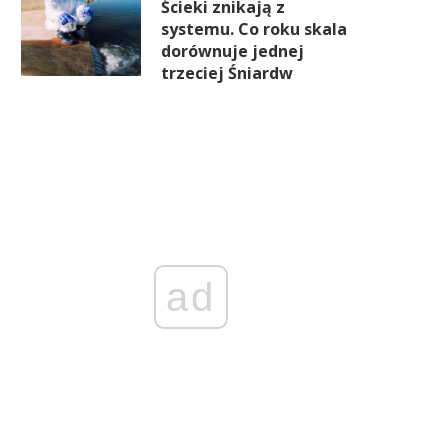
Ścieki znikają z
systemu. Co roku skala
dorównuje jednej
trzeciej Śniardw
ad