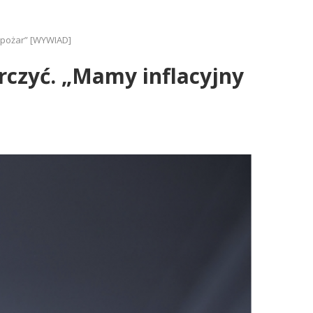
 pożar” [WYWIAD]
czyć. „Mamy inflacyjny