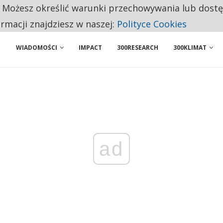
. Możesz określić warunki przechowywania lub dost
NIORZY PRZEZNACZAJĄ NA PODSTAWOWE ZAKUPY
ormacji znajdziesz w naszej:
Polityce Cookies
WIADOMOŚCI
IMPACT
300RESEARCH
300KLIMAT
ad