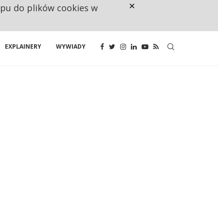
×
ępu do plików cookies w
NA JEDEN WAKAT PRZYPADAJĄ 
EXPLAINERY
WYWIADY