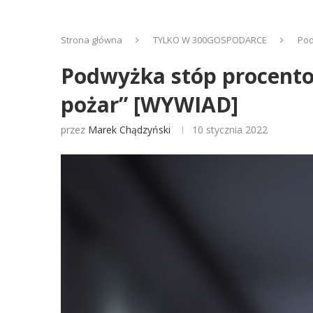
Strona główna
TYLKO W 300GOSPODARCE
Pod
Podwyżka stóp procento
pożar” [WYWIAD]
przez
Marek Chądzyński
10 stycznia 2022