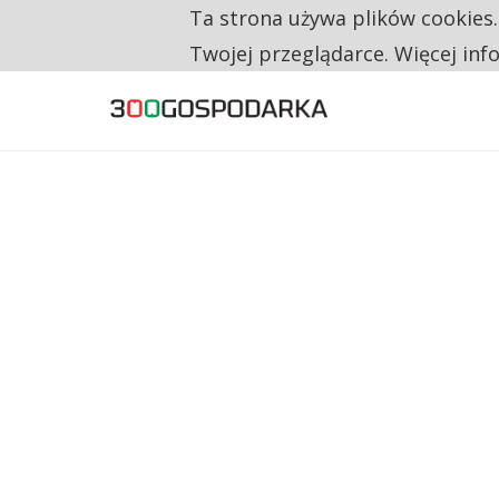
Ta strona używa plików cookies
TYLKO U NAS
CO TRZECIĄ ZŁOTÓWKĘ Z EMERYTURY SE
Twojej przeglądarce. Więcej inf