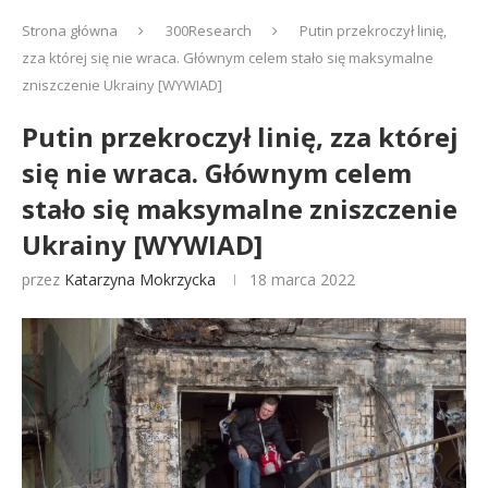
Strona główna
300Research
Putin przekroczył linię,
zza której się nie wraca. Głównym celem stało się maksymalne
zniszczenie Ukrainy [WYWIAD]
Putin przekroczył linię, zza której
się nie wraca. Głównym celem
stało się maksymalne zniszczenie
Ukrainy [WYWIAD]
przez
Katarzyna Mokrzycka
18 marca 2022