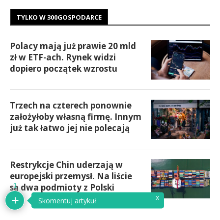
TYLKO W 300GOSPODARCE
Polacy mają już prawie 20 mld
zł w ETF-ach. Rynek widzi
dopiero początek wzrostu
Trzech na czterech ponownie
założyłoby własną firmę. Innym
już tak łatwo jej nie polecają
Restrykcje Chin uderzają w
europejski przemysł. Na liście
są dwa podmioty z Polski
1
x
Skomentuj artykuł