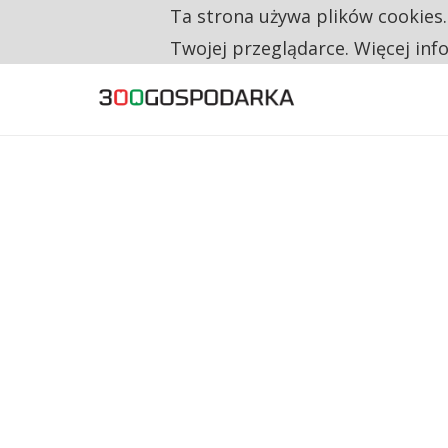
Ta strona używa plików cookies
TYLKO U NAS
RESTRYKCJE CHIN UDERZAJĄ W EUROPEJSKI
Twojej przeglądarce. Więcej inf