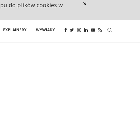
×
ępu do plików cookies w
CO TRZECIĄ ZŁOTÓWKĘ Z EMER
EXPLAINERY
WYWIADY