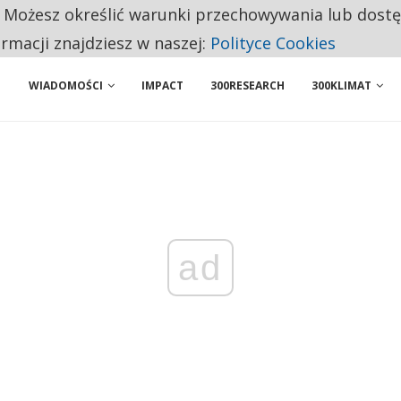
. Możesz określić warunki przechowywania lub dost
 PRZEMYSŁ. NA LIŚCIE SĄ DWA PODMIOTY Z POLSKI
ormacji znajdziesz w naszej:
Polityce Cookies
WIADOMOŚCI
IMPACT
300RESEARCH
300KLIMAT
ad