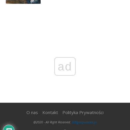
ad
O nas
Kontakt
Polityka Prywatności
@2020 - All Right Reserved.
300gospodarka.pl