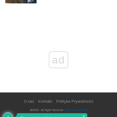
ad
O nas
Kontakt
Polityka Prywatności
@2020 - All Right Reserved.
300gospodarka.pl
x