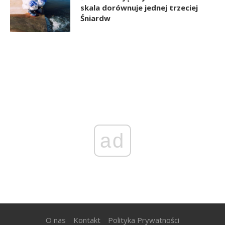
skala dorównuje jednej trzeciej
Śniardw
ad
O nas
Kontakt
Polityka Prywatności