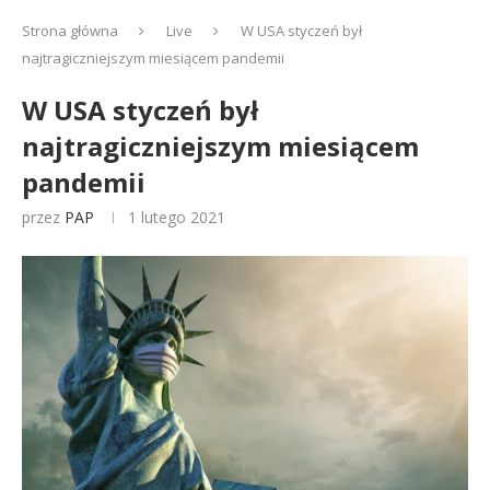
Strona główna
Live
W USA styczeń był
najtragiczniejszym miesiącem pandemii
W USA styczeń był
najtragiczniejszym miesiącem
pandemii
przez
PAP
1 lutego 2021