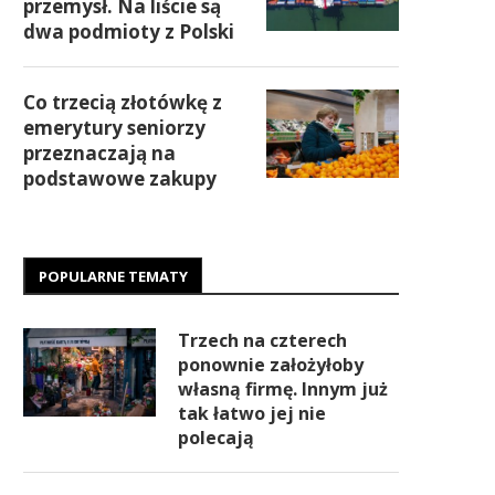
przemysł. Na liście są
dwa podmioty z Polski
Co trzecią złotówkę z
emerytury seniorzy
przeznaczają na
podstawowe zakupy
POPULARNE TEMATY
Trzech na czterech
ponownie założyłoby
własną firmę. Innym już
tak łatwo jej nie
polecają