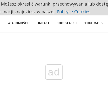
. Możesz określić warunki przechowywania lub dost
NIORZY PRZEZNACZAJĄ NA PODSTAWOWE ZAKUPY
ormacji znajdziesz w naszej:
Polityce Cookies
WIADOMOŚCI
IMPACT
300RESEARCH
300KLIMAT
ad