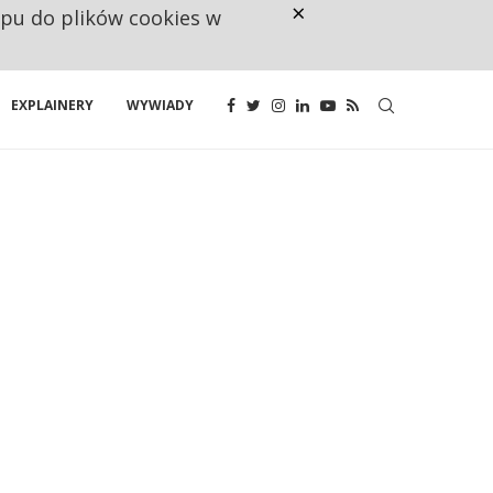
×
ępu do plików cookies w
NA JEDEN WAKAT PRZYPADAJĄ 
EXPLAINERY
WYWIADY