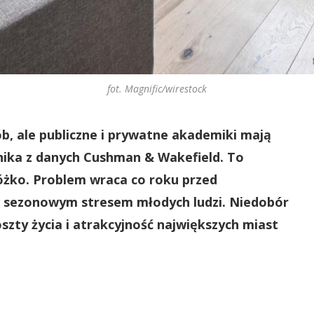
fot. Magnific/wirestock
ób, ale publiczne i prywatne akademiki mają
ynika z danych Cushman & Wakefield. To
óżko. Problem wraca co roku przed
niż sezonowym stresem młodych ludzi. Niedobór
ty życia i atrakcyjność największych miast