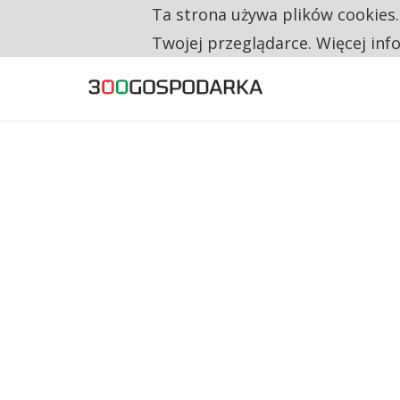
Ta strona używa plików cookies
TYLKO U NAS
CO TRZECIĄ ZŁOTÓWKĘ Z EMERYTURY SE
Twojej przeglądarce. Więcej inf