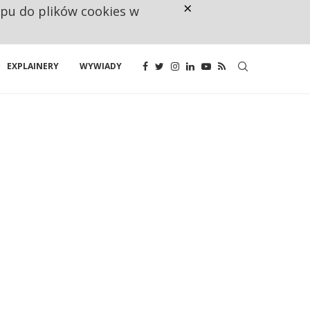
×
ępu do plików cookies w
NA JEDEN WAKAT PRZYPADAJĄ 
EXPLAINERY
WYWIADY