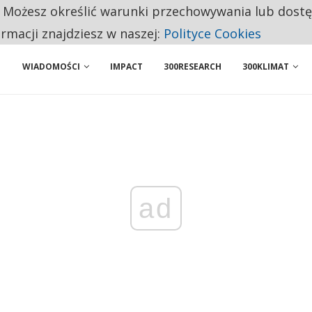
. Możesz określić warunki przechowywania lub dost
NIORZY PRZEZNACZAJĄ NA PODSTAWOWE ZAKUPY
ormacji znajdziesz w naszej:
Polityce Cookies
WIADOMOŚCI
IMPACT
300RESEARCH
300KLIMAT
ad