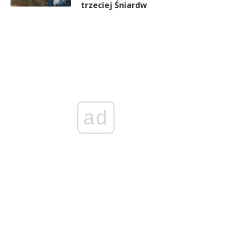
trzeciej Śniardw
ad