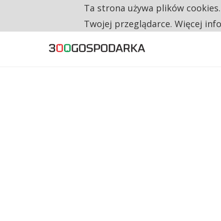
Ta strona używa plików cookies
TYLKO U NAS
CO TRZECIĄ ZŁOTÓWKĘ Z EMERYTURY SE
Twojej przeglądarce. Więcej inf