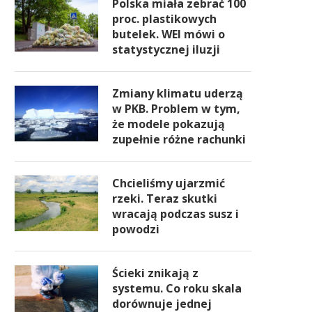
Polska miała zebrać 100
proc. plastikowych
butelek. WEI mówi o
statystycznej iluzji
Zmiany klimatu uderzą
w PKB. Problem w tym,
że modele pokazują
zupełnie różne rachunki
Chcieliśmy ujarzmić
rzeki. Teraz skutki
wracają podczas susz i
powodzi
Ścieki znikają z
systemu. Co roku skala
dorównuje jednej