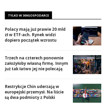
TYLKO W 300GOSPODARCE
Polacy mają już prawie 20 mld
zł w ETF-ach. Rynek widzi
dopiero początek wzrostu
Trzech na czterech ponownie
założyłoby własną firmę. Innym
już tak łatwo jej nie polecają
Restrykcje Chin uderzają w
europejski przemysł. Na liście
są dwa podmioty z Polski