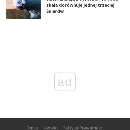
skala dorównuje jednej trzeciej
Śniardw
ad
O nas
Kontakt
Polityka Prywatności