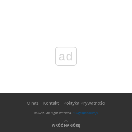
ad
O nas
Kontakt
Polityka Prywatności
@2020 - All Right Reserved.
300gospodarka.pl
WRÓĆ NA GÓRĘ