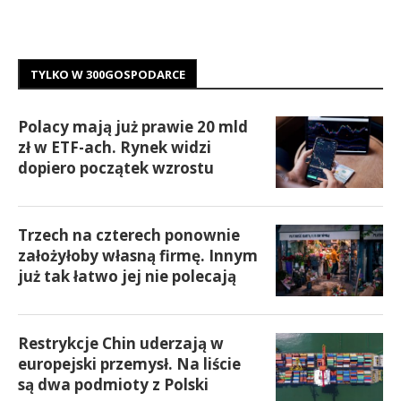
TYLKO W 300GOSPODARCE
Polacy mają już prawie 20 mld
zł w ETF-ach. Rynek widzi
dopiero początek wzrostu
Trzech na czterech ponownie
założyłoby własną firmę. Innym
już tak łatwo jej nie polecają
Restrykcje Chin uderzają w
europejski przemysł. Na liście
są dwa podmioty z Polski